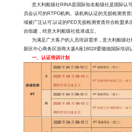
意大利船级社
RINA
是国际知名船级社是国际认
联系方式
员会认可的
RTPO
机构。该机构认证的无损检测资质
域被广泛认可
;
认证的
PED
无损检测资质符合欧盟承
合组建，经意大利船级社批准成立。
为满足广大客户的人员培训需求，意大利船级社
新区中心商务区浙商大厦
A
座
1802#
爱璐德国际培训
一、
认证培训计划